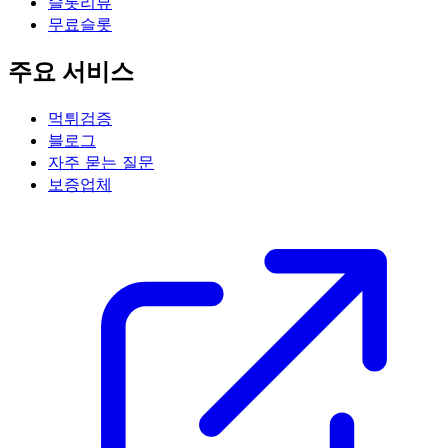
슬롯리뷰
무료슬롯
주요 서비스
먹튀검증
블로그
자주 묻는 질문
보증업체