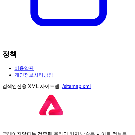
정책
이용약관
개인정보처리방침
검색엔진용 XML 사이트맵:
/sitemap.xml
크레이지알파
는 검증된 온라인 카지노·슬롯 사이트 정보를