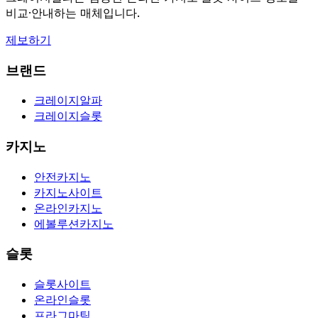
비교·안내하는 매체입니다.
제보하기
브랜드
크레이지알파
크레이지슬롯
카지노
안전카지노
카지노사이트
온라인카지노
에볼루션카지노
슬롯
슬롯사이트
온라인슬롯
프라그마틱