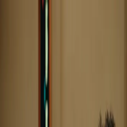
크레이지알파
크레이지슬롯
먹튀검증
블로그
보증업
카테고리
체
자주 묻는 질문
제보하기
지금 바로가기
(새 창에서 열림)
Blog
블로그
카지노·슬롯 관련 유용한 정보를 공유합니다.