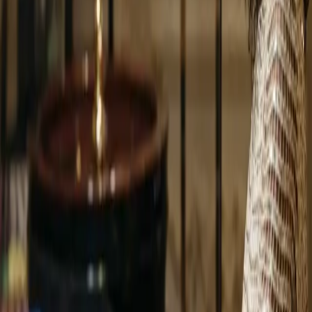
카지노가 지역 경제에 미치는 긍정적 및 부정적 영향을
심층 분석합니다. 고용 창출, 관광 활성화, 세수 증대와
함께 사회적 비용, 지역 산업 위축 등 다각적인 관점에
서 카지노의 역할을 조명하며, 균형 잡힌 시각으로 지속
가능한 지역 발전 방안을 모색합니다.
Blog
2026년 3월 16일
|
11
분 읽기
온라인카지노: 현명한 선택과 안전한
플레이를 위한 완벽 가이드
온라인카지노 이용을 고민 중이신가요? 이 가이드에서
온라인카지노의 장점, 인기 게임 종류, 보너스 활용법,
그리고 무엇보다 중요한 안전한 이용 팁까지 모든 정보
를 얻어가세요. 현명한 선택으로 즐거운 경험을 시작하
세요!
온라인카지노