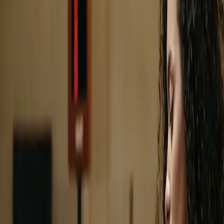
온라인 카지노 먹튀 피해, 이 체크리
스트 하나로 예방하세요
온라인 카지노 이용 시 가장 우려되는 '먹튀' 피해. 안전
한 사이트를 구별하는 것은 즐거운 경험을 위한 첫걸음
입니다. 본문에서 제공하는 필수 체크리스트를 통해 소
중한 자산을 보호하고 안전한 게임 환경을 선택하는 기
준을 확인하세요.
Aven5
2026년 5월 1일
|
7
분 읽기
RNG, 확률, 하우스 엣지: 온라인 카지
노 게임의 핵심 원리 파헤치기
온라인 카지노 게임을 즐기기 전에 반드시 알아야 할 세
가지 핵심 개념, RNG, 확률, 그리고 하우스 엣지에 대
해 알아봅니다. 이 기본 원리를 이해하면 게임의 공정성
을 판단하고 보다 현명한 플레이를 즐기는 데 도움이 될