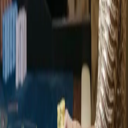
2026년 3월 16일
|
7
분 읽기
안전한 카지노 선택: 먹튀 걱정 없이
즐기는 완벽 가이드
수많은 온라인 카지노 중 안전하고 신뢰할 수 있는 곳을
찾는 것은 쉽지 않습니다. 라이센스, 보안, 고객 지원 등
핵심 검증 요소를 통해 먹튀 걱정 없이 즐길 수 있는 안
전한 카지노를 선택하는 방법을 자세히 알려드립니다.
Blog
전체
(
6
)
온라인카지노
(
1
)
Aven5
(
3
)
카지노사이트
(
0
)
크레이지알파
는 검증된 온라인 카지노·슬롯 사이트 정보를
비교·안내하는 매체입니다.