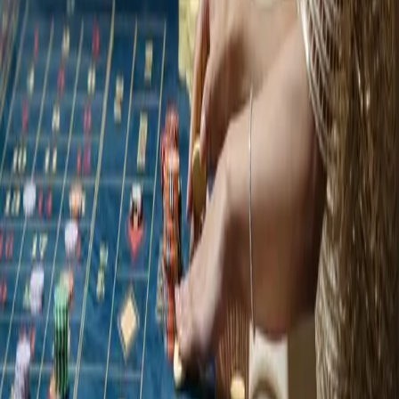
제보하기
브랜드
크레이지알파
크레이지슬롯
카지노
안전카지노
카지노사이트
온라인카지노
에볼루션카지노
슬롯
슬롯사이트
온라인슬롯
프라그마틱
무료슬롯