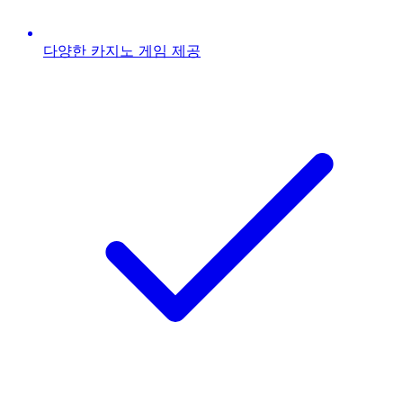
다양한 카지노 게임 제공