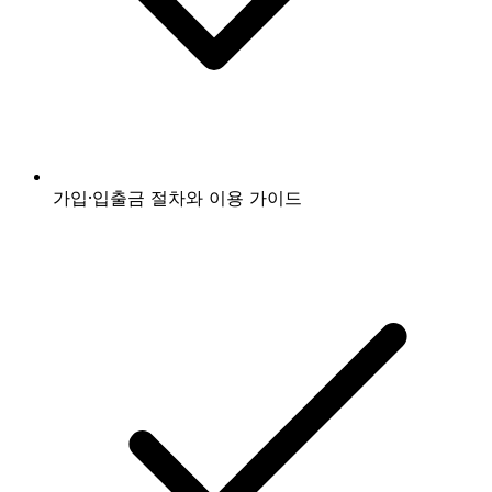
가입·입출금 절차와 이용 가이드