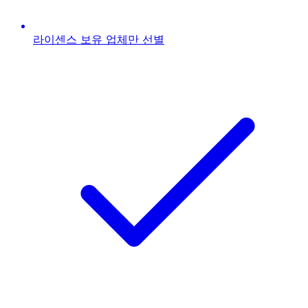
라이센스 보유 업체만 선별