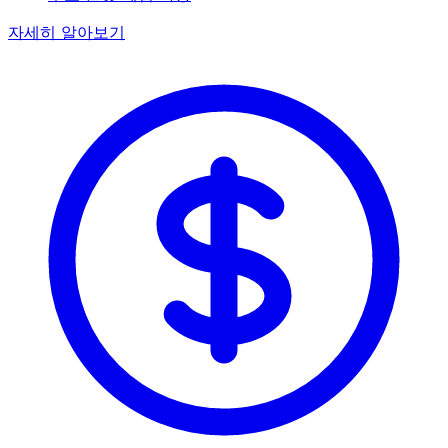
자세히 알아보기