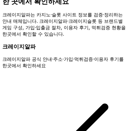
한 곳에서 확인하세요
크레이지알파
는 카지노·슬롯 사이트 정보를 검증·정리하는
안내 매체입니다.
크레이지알파·크레이지슬롯
등 브랜드별
게임 구성, 가입·입출금 절차, 이용자 후기, 먹튀검증 현황을
한곳에서 확인할 수 있습니다.
크레이지알파
크레이지알파 공식 안내·주소·가입·먹튀검증·이용자 후기를
한곳에서 확인하세요