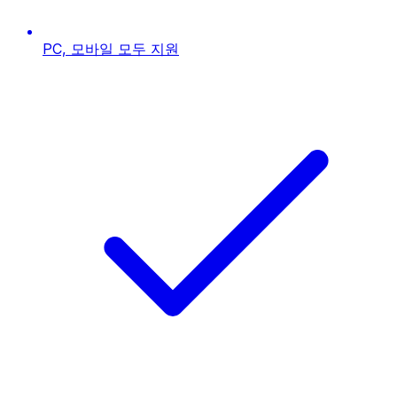
PC, 모바일 모두 지원