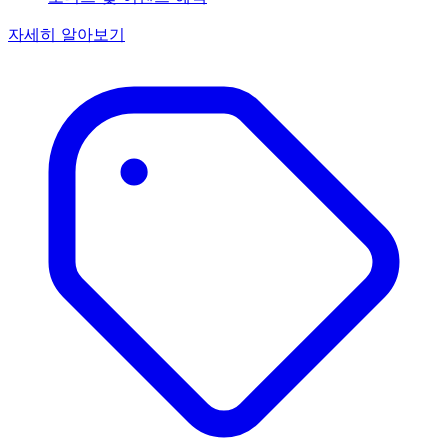
자세히 알아보기