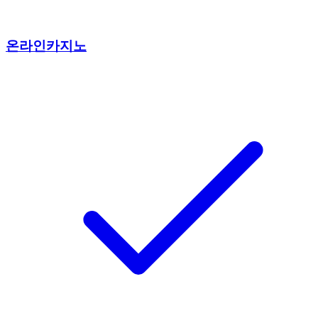
온라인카지노