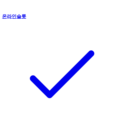
온라인슬롯