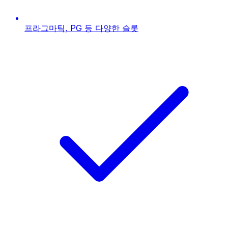
프라그마틱, PG 등 다양한 슬롯