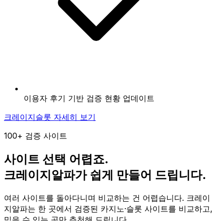
이용자 후기 기반 검증 현황 업데이트
크레이지슬롯
자세히 보기
100+ 검증 사이트
사이트 선택 어렵죠.
크레이지알파
가 쉽게 만들어 드립니다.
여러 사이트를 돌아다니며 비교하는 건 어렵습니다.
크레이
지알파
는 한 곳에서 검증된 카지노·슬롯 사이트를 비교하고,
믿을 수 있는 곳만 추천해 드립니다.