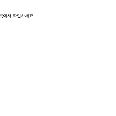
한곳에서 확인하세요