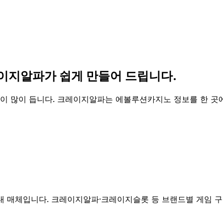
이지알파가 쉽게 만들어 드립니다.
이 많이 듭니다. 크레이지알파는 에볼루션카지노 정보를 한 곳에
내 매체입니다.
크레이지알파·크레이지슬롯
등 브랜드별 게임 구