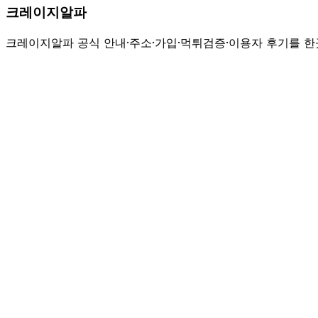
크레이지알파
크레이지알파 공식 안내·주소·가입·먹튀검증·이용자 후기를 