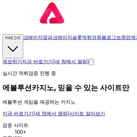
크레이지알파
크레이지슬롯
먹튀검증
블로그
보증업체
카테고리
제보하기
지금 바로가기
(새 창에서 열림)
실시간 먹튀검증 진행 중
에볼루션카지노
, 믿을 수 있는 사이트만
에볼루션 게임을 제공하는 카지노
지금 바로가기
(새 창에서 열림)
사이트 알아보기
검증 사이트
100+